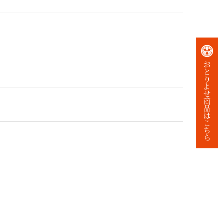
お
と
り
よ
せ
商
品
は
こ
ち
ら