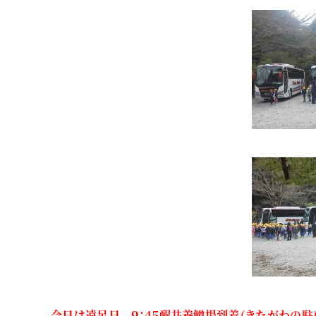
今日は遠足日 ９：４５醒井養鱒場到着（きたがわの駐