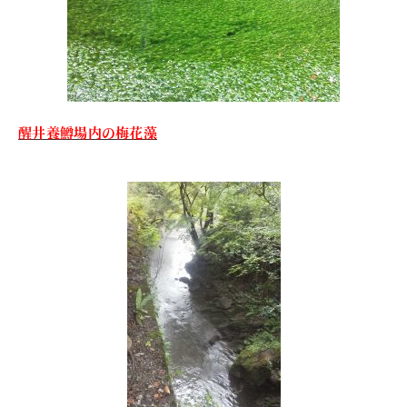
醒井養鱒場内の梅花藻