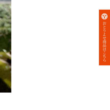
お
と
り
よ
せ
商
品
は
こ
ち
ら